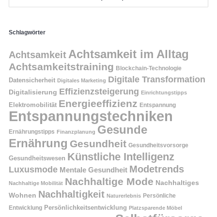
Schlagwörter
Achtsamkeit im Alltag
Achtsamkeit
Achtsamkeitstraining
Blockchain-Technologie
Digitale Transformation
Datensicherheit
Digitales Marketing
Effizienzsteigerung
Digitalisierung
Einrichtungstipps
Energieeffizienz
Elektromobilität
Entspannung
Entspannungstechniken
Gesunde
Ernährungstipps
Finanzplanung
Ernährung
Gesundheit
Gesundheitsvorsorge
Künstliche Intelligenz
Gesundheitswesen
Modetrends
Luxusmode
Mentale Gesundheit
Nachhaltige Mode
Nachhaltiges
Nachhaltige Mobilität
Nachhaltigkeit
Wohnen
Persönliche
Naturerlebnis
Entwicklung
Persönlichkeitsentwicklung
Platzsparende Möbel