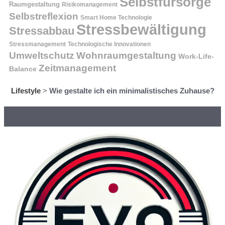
Selbstfürsorge
Raumgestaltung
Risikomanagement
Selbstreflexion
Smart Home Technologie
Stressbewältigung
Stressabbau
Stressmanagement
Technologische Innovationen
Wohnraumgestaltung
Umweltschutz
Work-Life-
Zeitmanagement
Balance
Lifestyle
>
Wie gestalte ich ein minimalistisches Zuhause?