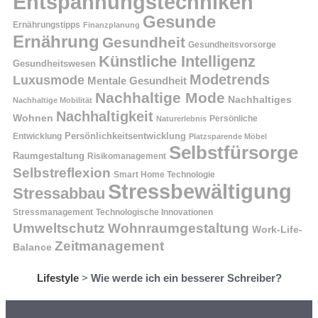
Entspannungstechniken
Gesunde
Ernährungstipps
Finanzplanung
Ernährung
Gesundheit
Gesundheitsvorsorge
Künstliche Intelligenz
Gesundheitswesen
Modetrends
Luxusmode
Mentale Gesundheit
Nachhaltige Mode
Nachhaltiges
Nachhaltige Mobilität
Nachhaltigkeit
Wohnen
Persönliche
Naturerlebnis
Entwicklung
Persönlichkeitsentwicklung
Platzsparende Möbel
Selbstfürsorge
Raumgestaltung
Risikomanagement
Selbstreflexion
Smart Home Technologie
Stressbewältigung
Stressabbau
Stressmanagement
Technologische Innovationen
Wohnraumgestaltung
Umweltschutz
Work-Life-
Zeitmanagement
Balance
Lifestyle
>
Wie werde ich ein besserer Schreiber?