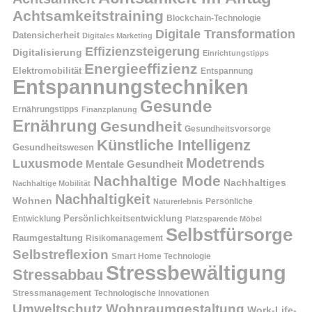
Achtsamkeitstraining
Blockchain-Technologie
Digitale Transformation
Datensicherheit
Digitales Marketing
Effizienzsteigerung
Digitalisierung
Einrichtungstipps
Energieeffizienz
Elektromobilität
Entspannung
Entspannungstechniken
Gesunde
Ernährungstipps
Finanzplanung
Ernährung
Gesundheit
Gesundheitsvorsorge
Künstliche Intelligenz
Gesundheitswesen
Modetrends
Luxusmode
Mentale Gesundheit
Nachhaltige Mode
Nachhaltiges
Nachhaltige Mobilität
Nachhaltigkeit
Wohnen
Persönliche
Naturerlebnis
Entwicklung
Persönlichkeitsentwicklung
Platzsparende Möbel
Selbstfürsorge
Raumgestaltung
Risikomanagement
Selbstreflexion
Smart Home Technologie
Stressbewältigung
Stressabbau
Stressmanagement
Technologische Innovationen
Wohnraumgestaltung
Umweltschutz
Work-Life-