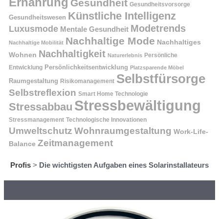
Ernährung
Gesundheit
Gesundheitsvorsorge
Künstliche Intelligenz
Gesundheitswesen
Modetrends
Luxusmode
Mentale Gesundheit
Nachhaltige Mode
Nachhaltiges
Nachhaltige Mobilität
Nachhaltigkeit
Wohnen
Persönliche
Naturerlebnis
Entwicklung
Persönlichkeitsentwicklung
Platzsparende Möbel
Selbstfürsorge
Raumgestaltung
Risikomanagement
Selbstreflexion
Smart Home Technologie
Stressbewältigung
Stressabbau
Stressmanagement
Technologische Innovationen
Wohnraumgestaltung
Umweltschutz
Work-Life-
Zeitmanagement
Balance
Profis
>
Die wichtigsten Aufgaben eines Solarinstallateurs