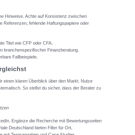
he Hinweise. Achte auf Konsistenz zwischen
e Referenzen, fehlende Haftungspapiere oder
nte Titel wie CFP oder CFA.
in branchenspezifischer Finanzberatung.
rbare Fallbeispiele.
rgleichst
ir einen klaren Überblick über den Markt. Nutze
tematisch. So stellst du sicher, dass der Berater zu
utzen
nkedIn. Ergänze die Recherche mit Bewertungsseiten
ale Deutschland bieten Filter für Ort,
file mit Teamangaben und Case Studies.