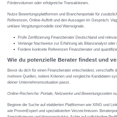
Fördervolumen oder erfolgreiche Transaktionen.
Nutze Bewertungsplattformen und Branchenportale für zusätzlic
Referenzen, Online-Auftritt und den Aussagen im Gespräch. Vag
unklare Vergütungsmodelle sind Warnsignale.
Prüfe Zertifizierung Finanzberater Deutschland und releva
Verlange Nachweise zur Erfahrung als Bilanzanalyst oder 
Fordere konkrete Referenzen Finanzberater und quantifizie
Wie du potenzielle Berater findest und ve
Bevor du dich für einen Finanzberater entscheidest, verschaffe d
mehrere Quellen, notiere Kriterien und vergleiche Kandidaten sys
deiner Unternehmenssituation passt.
Online-Recherche: Portale, Netzwerke und Bewertungsseiten n
Beginne die Suche auf etablierten Plattformen wie XING und Li
wie ProvenExpert und spezialisierten Verzeichnissen. Beraterport
Spezialisierung und Honorarstruktur. Achte auf vollständige Pro