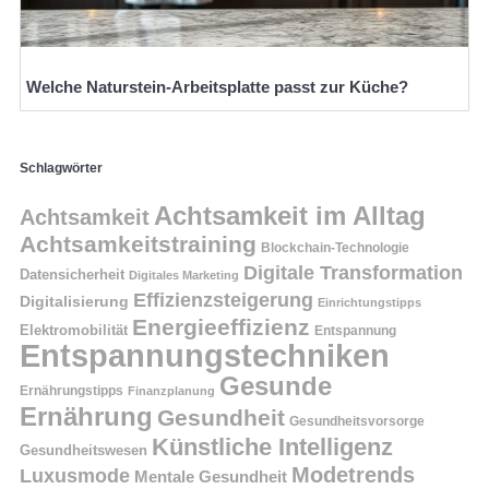
Welche Naturstein-Arbeitsplatte passt zur Küche?
Schlagwörter
Achtsamkeit im Alltag
Achtsamkeit
Achtsamkeitstraining
Blockchain-Technologie
Digitale Transformation
Datensicherheit
Digitales Marketing
Effizienzsteigerung
Digitalisierung
Einrichtungstipps
Energieeffizienz
Elektromobilität
Entspannung
Entspannungstechniken
Gesunde
Ernährungstipps
Finanzplanung
Ernährung
Gesundheit
Gesundheitsvorsorge
Künstliche Intelligenz
Gesundheitswesen
Modetrends
Luxusmode
Mentale Gesundheit