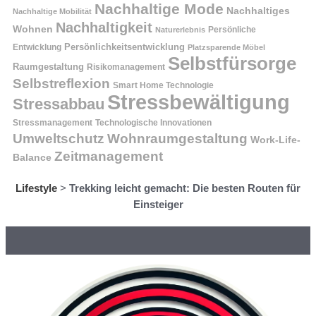
Nachhaltige Mode
Nachhaltiges
Nachhaltige Mobilität
Nachhaltigkeit
Wohnen
Persönliche
Naturerlebnis
Entwicklung
Persönlichkeitsentwicklung
Platzsparende Möbel
Selbstfürsorge
Raumgestaltung
Risikomanagement
Selbstreflexion
Smart Home Technologie
Stressbewältigung
Stressabbau
Stressmanagement
Technologische Innovationen
Wohnraumgestaltung
Umweltschutz
Work-Life-
Zeitmanagement
Balance
Lifestyle
>
Trekking leicht gemacht: Die besten Routen für
Einsteiger