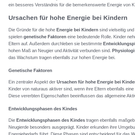
ein besseres Verständnis für die bemerkenswerte Energie von K
Ursachen für hohe Energie bei Kindern
Die Gründe für die hohe
Energie bei Kindern
sind vielseitig un
spielen
genetische Faktoren
eine bedeutende Rolle. Kinder nehme
Eltern auf. Außerdem durchleben sie bestimmte
Entwicklungsp
hohen Maß an Neugier und Aktivität verbunden sind.
Physiologi
das Wachstum tragen ebenfalls zur hohen Energie bei.
Genetische Faktoren
Ein zentraler Aspekt der
Ursachen für hohe Energie bei Kinde
Kinder von naturaus aktiver sind, wenn ihre Eltern ebenfalls ei
Diese vererbten Eigenschaften beeinflussen das allgemeine Aktiv
Entwicklungsphasen des Kindes
Die
Entwicklungsphasen des Kindes
tragen ebenfalls maßgebli
Neugierde besonders ausgeprägt. Kinder erkunden ihre Umgebun
Energiebedarfs führt. Diese Phasen sind entscheidend für das 