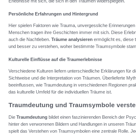
Erlebnisse mit sich, die sich in den Träumen widerspiegeln.
Persönliche Erfahrungen und Hintergrund
Hier spielen Faktoren wie Trauma, unvergessliche Erinnerungen
Menschen tragen ihre Geschichten immer mit sich. Diese Erlebn
auch die Nachtleben.
Träume analysieren
ermöglicht es, diese 
und besser zu verstehen, woher bestimmte Traumsymbole sta
Kulturelle Einflüsse auf die Traumerlebnisse
Verschiedene Kulturen liefern unterschiedliche Erklärungen für 
Sichtweise und die Interpretation von Träumen. Überlieferte Myt
beeinflussen, wie Traumdeutung in verschiedenen Regionen prakti
das kulturelle Umfeld für die individuellen Träume ist.
Traumdeutung und Traumsymbole verst
Die
Traumdeutung
bildet einen faszinierenden Bereich der Psy
hinter den verworrenen Bildern und Handlungen in unseren Träu
spielt das Verstehen von Traumsymbolen eine zentrale Rolle. J