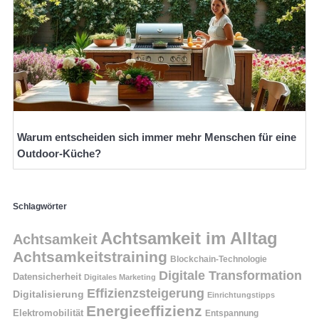
Warum entscheiden sich immer mehr Menschen für eine
Outdoor-Küche?
Schlagwörter
Achtsamkeit im Alltag
Achtsamkeit
Achtsamkeitstraining
Blockchain-Technologie
Digitale Transformation
Datensicherheit
Digitales Marketing
Effizienzsteigerung
Digitalisierung
Einrichtungstipps
Energieeffizienz
Elektromobilität
Entspannung