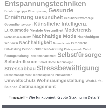
Entspannungstechniken
Gesunde
Ernährungstipps
Finanzplanung
Ernährung
Gesundheit
Gesundheitsvorsorge
Künstliche Intelligenz
Gesundheitswesen
Modetrends
Luxusmode
Mentale Gesundheit
Nachhaltige Mode
Nachhaltiges
Nachhaltige Mobilität
Nachhaltigkeit
Wohnen
Persönliche
Naturerlebnis
Entwicklung
Persönlichkeitsentwicklung
Platzsparende Möbel
Selbstfürsorge
Raumgestaltung
Risikomanagement
Selbstreflexion
Smart Home Technologie
Stressbewältigung
Stressabbau
Stressmanagement
Technologische Innovationen
Wohnraumgestaltung
Umweltschutz
Work-Life-
Zeitmanagement
Balance
Finanziell
>
Wie funktioniert Krypto Staking im Detail?