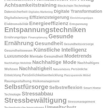
Achtsamkeitstraining
Blockchain-Technologie
Digitale Transformation
Datensicherheit
Digitales Marketing
Effizienzsteigerung
Digitalisierung
Einrichtungstipps
Energieeffizienz
Elektromobilität
Entspannung
Entspannungstechniken
Gesunde
Ernährungstipps
Finanzplanung
Ernährung
Gesundheit
Gesundheitsvorsorge
Künstliche Intelligenz
Gesundheitswesen
Modetrends
Luxusmode
Mentale Gesundheit
Nachhaltige Mode
Nachhaltiges
Nachhaltige Mobilität
Nachhaltigkeit
Wohnen
Persönliche
Naturerlebnis
Entwicklung
Persönlichkeitsentwicklung
Platzsparende Möbel
Raumgestaltung
Risikomanagement
Selbstfürsorge
Selbstreflexion
Smart Home
Stressabbau
Technologie
Stressbewältigung
Stressmanagement
Umweltschutz
Technologische Innovationen